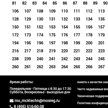
81
82
83
84
85
86
87
88
89
90
106
107
108
109
110
111
112
113
128
129
130
131
132
133
134
135
150
151
152
153
154
155
156
157
172
173
174
175
176
177
178
179
194
195
196
197
198
199
200
201
216
217
218
219
220
221
222
223
238
239
240
241
242
243
244
245
260
261
262
263
264
265
266
267
Время работы:
Анкета о качестве ок
Понедельник - Пятница с 8:30 до 17:30
Часто задаваемые во
Суббота, Воскресенье - выходные дни
Техническая поддер
mo_mcktechn@mosreg.ru
Политика конфиденци
8 (495) 516-60-38