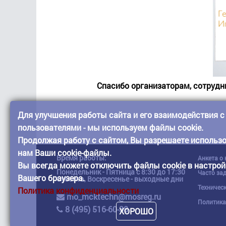
Спасибо организаторам, сотрудн
Для улучшения работы сайта и его взаимодействия с
пользователями - мы используем файлы cookie.
Продолжая работу с сайтом, Вы разрешаете использ
нам Ваши cookie-файлы.
Время работы:
Анкета о
Вы всегда можете отключить файлы cookie в настрой
Понедельник - Пятница с 8:30 до 17:30
Часто за
Вашего браузера.
Суббота, Воскресенье - выходные дни
Техничес
Политика конфиденциальности
mo_mcktechn@mosreg.ru
Политика
8 (495) 516-60-38
ХОРОШО