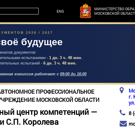
МИНИСТЕРСТВО ОБР
ENG
МОСКОВСКОЙ ОБЛАС
УМЕНТОВ 2026 / 2027
своё будущее
гиналов документов:
упительными испытаниями -
1 дн. 3 ч. 48 мин.
упительных испытаний -
6 дн. 3 ч. 48 мин.
емная комиссия работает с
09:00 до 16:00
Мо
АВТОНОМНОЕ ПРОФЕССИОНАЛЬНОЕ
г.
УЧРЕЖДЕНИЕ МОСКОВСКОЙ ОБЛАСТИ
ул
ный центр компетенций —
8 
и С.П. Королева
mo