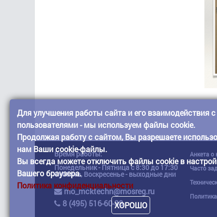
Для улучшения работы сайта и его взаимодействия с
пользователями - мы используем файлы cookie.
Продолжая работу с сайтом, Вы разрешаете использ
нам Ваши cookie-файлы.
Время работы:
Анкета о
Вы всегда можете отключить файлы cookie в настрой
Понедельник - Пятница с 8:30 до 17:30
Часто за
Вашего браузера.
Суббота, Воскресенье - выходные дни
Техничес
Политика конфиденциальности
mo_mcktechn@mosreg.ru
Политика
8 (495) 516-60-38
ХОРОШО