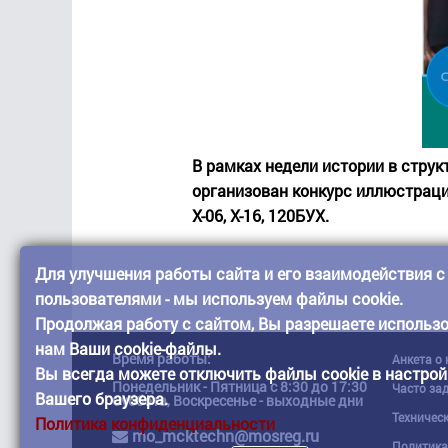
В рамках недели истории в стру
организован конкурс иллюстраций
Х-06, Х-16, 120БУХ.
Для улучшения работы сайта и его взаимодействия с
пользователями - мы используем файлы cookie.
Продолжая работу с сайтом, Вы разрешаете использ
нам Ваши cookie-файлы.
Время работы:
Анкета о
Вы всегда можете отключить файлы cookie в настрой
Понедельник - Пятница с 8:30 до 17:30
Часто за
Вашего браузера.
Суббота, Воскресенье - выходные дни
Техничес
Политика конфиденциальности
mo_mcktechn@mosreg.ru
Политика