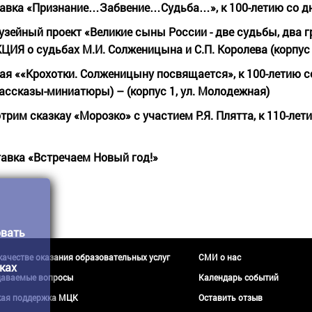
ставка «Признание…Забвение…Судьба…», к 100-летию со 
 музейный проект «Великие сыны России - две судьбы, два 
ЦИЯ о судьбах М.И. Солженицына и С.П. Королева (корпус
ная ««Крохотки. Солженицыну посвящается», к 100-летию 
ассказы-миниатюры) – (корпус 1, ул. Молодежная)
рим сказкау «Морозко» с участием Р.Я. Плятта, к 110-лет
тавка
«Встречаем
Новый
год!»
овать
 качестве оказания образовательных услуг
СМИ о нас
ках
даваемые вопросы
Календарь событий
кая поддержка МЦК
Оставить отзыв