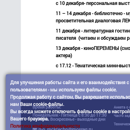
с 10 декабря- персональная вы
11 – 14 декабря - библиотечно -
просветительная диалоговая ЛЕК
11 декабря - литературная гости
писателя
(читаем и обсуждаем р
13 декабря - киноПЕРЕМЕНЫ (смот
актера)
с 17.12 - Тематическая мини-выс
Для улучшения работы сайта и его взаимодействия с
пользователями - мы используем файлы cookie.
Продолжая работу с сайтом, Вы разрешаете использ
нам Ваши cookie-файлы.
Время работы:
Анкета о
Вы всегда можете отключить файлы cookie в настрой
Понедельник - Пятница с 8:30 до 17:30
Часто за
Вашего браузера.
Суббота, Воскресенье - выходные дни
Техничес
Политика конфиденциальности
mo_mcktechn@mosreg.ru