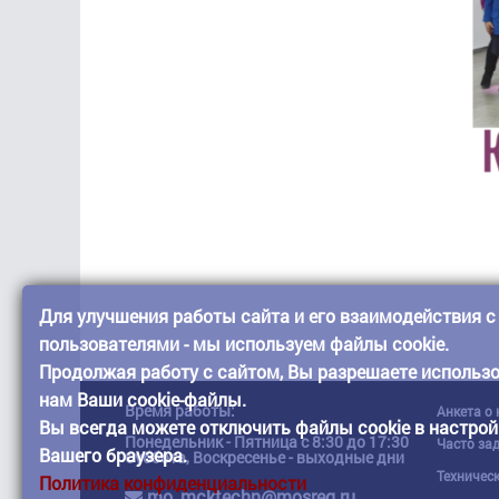
Для улучшения работы сайта и его взаимодействия с
пользователями - мы используем файлы cookie.
Продолжая работу с сайтом, Вы разрешаете использ
нам Ваши cookie-файлы.
Время работы:
Анкета о
Вы всегда можете отключить файлы cookie в настрой
Понедельник - Пятница с 8:30 до 17:30
Часто за
Вашего браузера.
Суббота, Воскресенье - выходные дни
Техничес
Политика конфиденциальности
mo_mcktechn@mosreg.ru