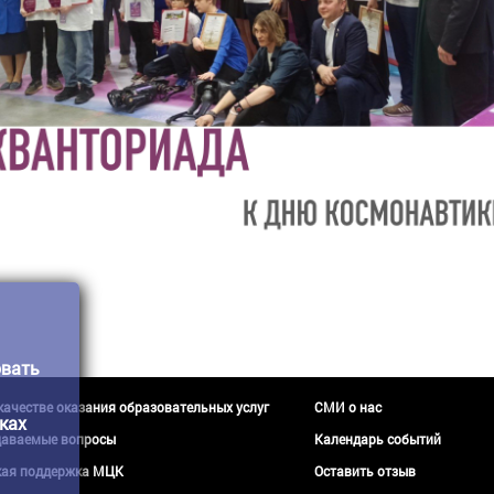
овать
 качестве оказания образовательных услуг
СМИ о нас
ках
даваемые вопросы
Календарь событий
кая поддержка МЦК
Оставить отзыв