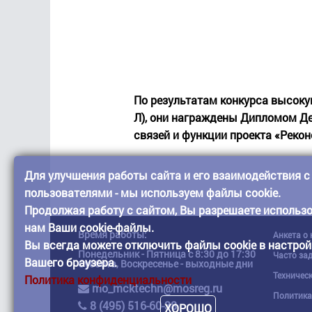
По результатам конкурса высоку
Л), они награждены Дипломом Д
связей и функции проекта «Реко
Для улучшения работы сайта и его взаимодействия с
пользователями - мы используем файлы cookie.
Продолжая работу с сайтом, Вы разрешаете использ
нам Ваши cookie-файлы.
Время работы:
Анкета о
Вы всегда можете отключить файлы cookie в настрой
Понедельник - Пятница с 8:30 до 17:30
Часто за
Вашего браузера.
Суббота, Воскресенье - выходные дни
Техничес
Политика конфиденциальности
mo_mcktechn@mosreg.ru
Политика
8 (495) 516-60-38
ХОРОШО