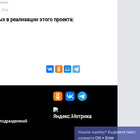
х в реализации этого проекта:
 подразделений
Нашли ошибку? Выделите текст,
нажмите
Ctrl + Enter