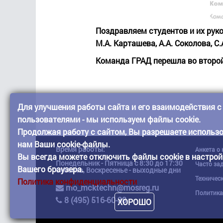
Поздравляем студентов и их руко
М.А. Карташева, А.А. Соколова, С
Команда ГРАД перешла во второй
Для улучшения работы сайта и его взаимодействия с
пользователями - мы используем файлы cookie.
Продолжая работу с сайтом, Вы разрешаете использ
нам Ваши cookie-файлы.
Время работы:
Анкета о
Вы всегда можете отключить файлы cookie в настрой
Понедельник - Пятница с 8:30 до 17:30
Часто за
Вашего браузера.
Суббота, Воскресенье - выходные дни
Техничес
Политика конфиденциальности
mo_mcktechn@mosreg.ru
Политика
8 (495) 516-60-38
ХОРОШО