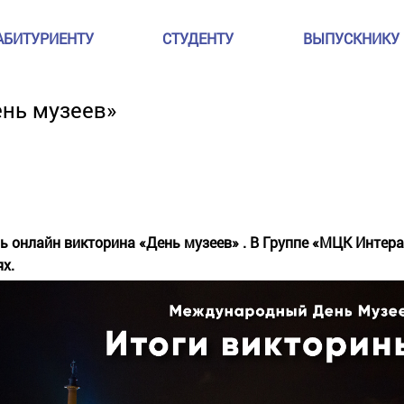
АБИТУРИЕНТУ
СТУДЕНТУ
ВЫПУСКНИКУ
ень музеев»
сь онлайн викторина «День музеев»
. В Группе «МЦК Интер
х.